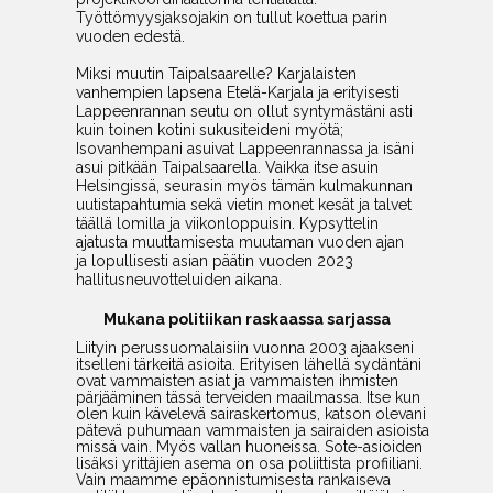
Työttömyysjaksojakin on tullut koettua parin
vuoden edestä.
Miksi muutin Taipalsaarelle? Karjalaisten
vanhempien lapsena Etelä-Karjala ja erityisesti
Lappeenrannan seutu on ollut syntymästäni asti
kuin toinen kotini sukusiteideni myötä;
Isovanhempani asuivat Lappeenrannassa ja isäni
asui pitkään Taipalsaarella. Vaikka itse asuin
Helsingissä, seurasin myös tämän kulmakunnan
uutistapahtumia sekä vietin monet kesät ja talvet
täällä lomilla ja viikonloppuisin. Kypsyttelin
ajatusta muuttamisesta muutaman vuoden ajan
ja lopullisesti asian päätin vuoden 2023
hallitusneuvotteluiden aikana.
Mukana politiikan raskaassa sarjassa
Liityin perussuomalaisiin vuonna 2003 ajaakseni
itselleni tärkeitä asioita. Erityisen lähellä sydäntäni
ovat vammaisten asiat ja vammaisten ihmisten
pärjääminen tässä terveiden maailmassa. Itse kun
olen kuin kävelevä sairaskertomus, katson olevani
pätevä puhumaan vammaisten ja sairaiden asioista
missä vain. Myös vallan huoneissa. Sote-asioiden
lisäksi yrittäjien asema on osa poliittista profiiliani.
Vain maamme epäonnistumisesta rankaiseva