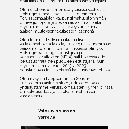
politiikka on estänyt minua alkamasta yrittäjäksi.
Olen ollut ehdolla monissa yleisissä vaaleissa.
Helsingin kunnallispolitiikassa toimin mm.
Perussuomalaisten kaupunginvaltuustoryhmän
puheenjohtajana ja sosiaalilautakunnan, sekä
myöhemmin sosiaali- ja terveyslautakunnan
alaisen muutoksenhakujaoston jäsenenä.
Olen toiminut lisäksi maakunnallisella ja
valtakunnallisella tasolla; Helsingin ja Uudenmaan
Sairaanhoitopiirin (HUS) hallituksessa olin yksi
Helsingin kaupungin edustajista ja
Kansaneläkelaitoksen (KELA) hallituksessa olin
perussuomalaisten puolueen edustajana. Olin
myös mukana vuosien 2015 ja 2023
eduskuntavaalien jälkeisissä hallitusneuvotteluissa.
Olen nykyisin Lappeenrannan Seudun
Perussuomalaisten sihteeri, edustaen lisäksi
yhdistystämme Perussuomalaisten Kymen piirissä
piirikokousedustajana sekä piirihallituksen
varajäsenenä.
Valokuvia vuosien
varrelta