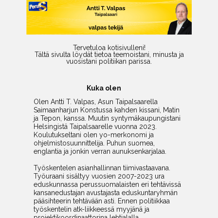
Tervetuloa kotisivulleni!
Tältä sivulta löydät tietoa teemoistani, minusta ja
vuosistani politiikan parissa.
Kuka olen
Olen Antti T. Valpas, Asun Taipalsaarella
Saimaanharjun Konstussa kahden kissani, Matin
ja Tepon, kanssa.
Muutin syntymäkaupungistani
Helsingistä Taipalsaarelle vuonna 2023.
Koulutukseltani olen yo-merkonomi ja
ohjelmistosuunnittelija. Puhun suomea,
englantia ja jonkin verran aunuksenkarjalaa.
Työskentelen asianhallinnan tiimivastaavana.
Työuraani sisältyy vuosien 2007-2023 ura
eduskunnassa perussuomalaisten eri tehtävissä
kansanedustajan avustajasta eduskuntaryhmän
pääsihteerin tehtävään asti. Ennen politiikkaa
työskentelin atk-liikkeessä myyjänä ja
projektikoordinaattorina lehtialalla.