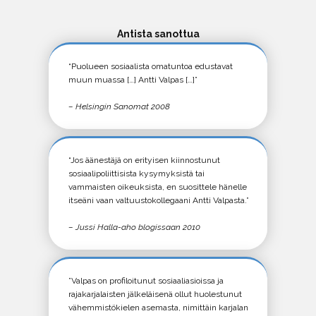
Antista sanottua
“Puolueen sosiaalista omatuntoa edustavat
muun muassa […] Antti Valpas […]”
– Helsingin Sanomat 2008
“Jos äänestäjä on erityisen kiinnostunut
sosiaalipoliittisista kysymyksistä tai
vammaisten oikeuksista, en suosittele hänelle
itseäni vaan valtuustokollegaani Antti Valpasta.”
– Jussi Halla-aho blogissaan 2010
”Valpas on profiloitunut sosiaaliasioissa ja
rajakarjalaisten jälkeläisenä ollut huolestunut
vähemmistökielen asemasta, nimittäin karjalan