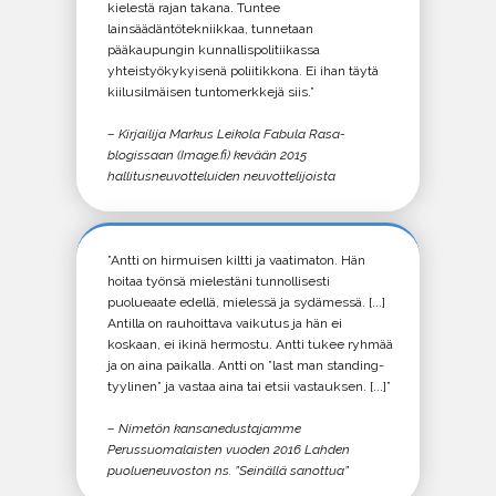
kielestä rajan takana. Tuntee
lainsäädäntötekniikkaa, tunnetaan
pääkaupungin kunnallispolitiikassa
yhteistyökykyisenä poliitikkona. Ei ihan täytä
kiilusilmäisen tuntomerkkejä siis.”
– Kirjailija Markus Leikola Fabula Rasa-
blogissaan (Image.fi) kevään 2015
hallitusneuvotteluiden neuvottelijoista
”Antti on hirmuisen kiltti ja vaatimaton. Hän
hoitaa työnsä mielestäni tunnollisesti
puolueaate edellä, mielessä ja sydämessä. [...]
Antilla on rauhoittava vaikutus ja hän ei
koskaan, ei ikinä hermostu. Antti tukee ryhmää
ja on aina paikalla. Antti on ”last man standing-
tyylinen” ja vastaa aina tai etsii vastauksen. [...]”
– Nimetön kansanedustajamme
Perussuomalaisten vuoden 2016 Lahden
puolueneuvoston ns. ”Seinällä sanottua”