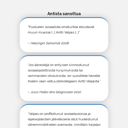
Antista sanottua
“Puolueen sosiaalista omatuntoa edustavat
muun muassa […] Antti Valpas […]”
– Helsingin Sanomat 2008
“Jos äänestäjä on erityisen kiinnostunut
sosiaalipoliittisista kysymyksistä tai
vammaisten oikeuksista, en suosittele hänelle
itseäni vaan valtuustokollegaani Antti Valpasta.”
– Jussi Halla-aho blogissaan 2010
”Valpas on profiloitunut sosiaaliasioissa ja
rajakarjalaisten jälkeläisenä ollut huolestunut
vähemmistökielen asemasta, nimittäin karjalan