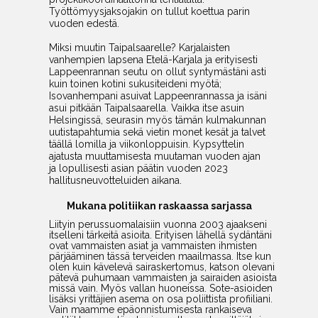
Työttömyysjaksojakin on tullut koettua parin
vuoden edestä.
Miksi muutin Taipalsaarelle? Karjalaisten
vanhempien lapsena Etelä-Karjala ja erityisesti
Lappeenrannan seutu on ollut syntymästäni asti
kuin toinen kotini sukusiteideni myötä;
Isovanhempani asuivat Lappeenrannassa ja isäni
asui pitkään Taipalsaarella. Vaikka itse asuin
Helsingissä, seurasin myös tämän kulmakunnan
uutistapahtumia sekä vietin monet kesät ja talvet
täällä lomilla ja viikonloppuisin. Kypsyttelin
ajatusta muuttamisesta muutaman vuoden ajan
ja lopullisesti asian päätin vuoden 2023
hallitusneuvotteluiden aikana.
Mukana politiikan raskaassa sarjassa
Liityin perussuomalaisiin vuonna 2003 ajaakseni
itselleni tärkeitä asioita. Erityisen lähellä sydäntäni
ovat vammaisten asiat ja vammaisten ihmisten
pärjääminen tässä terveiden maailmassa. Itse kun
olen kuin kävelevä sairaskertomus, katson olevani
pätevä puhumaan vammaisten ja sairaiden asioista
missä vain. Myös vallan huoneissa. Sote-asioiden
lisäksi yrittäjien asema on osa poliittista profiiliani.
Vain maamme epäonnistumisesta rankaiseva