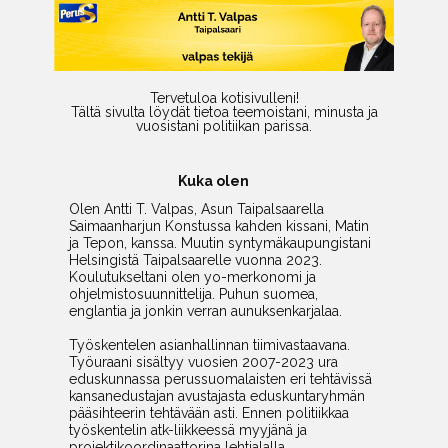
Tervetuloa kotisivulleni!
Tältä sivulta löydät tietoa teemoistani, minusta ja
vuosistani politiikan parissa.
Kuka olen
Olen Antti T. Valpas, Asun Taipalsaarella
Saimaanharjun Konstussa kahden kissani, Matin
ja Tepon, kanssa.
Muutin syntymäkaupungistani
Helsingistä Taipalsaarelle vuonna 2023.
Koulutukseltani olen yo-merkonomi ja
ohjelmistosuunnittelija. Puhun suomea,
englantia ja jonkin verran aunuksenkarjalaa.
Työskentelen asianhallinnan tiimivastaavana.
Työuraani sisältyy vuosien 2007-2023 ura
eduskunnassa perussuomalaisten eri tehtävissä
kansanedustajan avustajasta eduskuntaryhmän
pääsihteerin tehtävään asti. Ennen politiikkaa
työskentelin atk-liikkeessä myyjänä ja
projektikoordinaattorina lehtialalla.