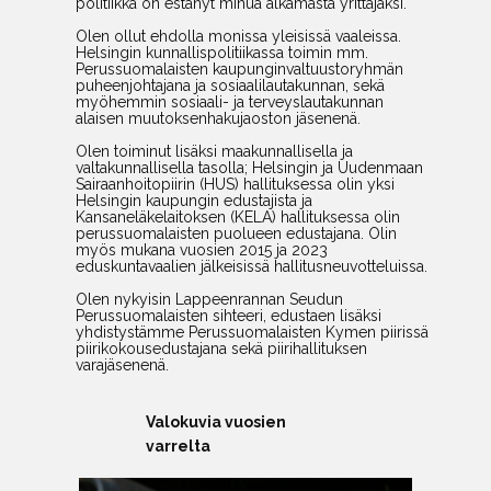
politiikka on estänyt minua alkamasta yrittäjäksi.
Olen ollut ehdolla monissa yleisissä vaaleissa.
Helsingin kunnallispolitiikassa toimin mm.
Perussuomalaisten kaupunginvaltuustoryhmän
puheenjohtajana ja sosiaalilautakunnan, sekä
myöhemmin sosiaali- ja terveyslautakunnan
alaisen muutoksenhakujaoston jäsenenä.
Olen toiminut lisäksi maakunnallisella ja
valtakunnallisella tasolla; Helsingin ja Uudenmaan
Sairaanhoitopiirin (HUS) hallituksessa olin yksi
Helsingin kaupungin edustajista ja
Kansaneläkelaitoksen (KELA) hallituksessa olin
perussuomalaisten puolueen edustajana. Olin
myös mukana vuosien 2015 ja 2023
eduskuntavaalien jälkeisissä hallitusneuvotteluissa.
Olen nykyisin Lappeenrannan Seudun
Perussuomalaisten sihteeri, edustaen lisäksi
yhdistystämme Perussuomalaisten Kymen piirissä
piirikokousedustajana sekä piirihallituksen
varajäsenenä.
Valokuvia vuosien
varrelta