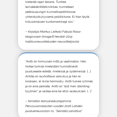
kielestä rajan takana. Tuntee
lainsäädäntötekniikkaa, tunnetaan
pääkaupungin kunnallispolitiikassa
yhteistyökykyisenä poliitikkona. Ei ihan täytä
kiilusilmäisen tuntomerkkejä siis.”
– Kirjailija Markus Leikola Fabula Rasa-
blogissaan (Image.fi) kevään 2015
hallitusneuvotteluiden neuvottelijoista
”Antti on hirmuisen kiltti ja vaatimaton. Hän
hoitaa työnsä mielestäni tunnollisesti
puolueaate edellä, mielessä ja sydämessä. [...]
Antilla on rauhoittava vaikutus ja hän ei
koskaan, ei ikinä hermostu. Antti tukee ryhmää
ja on aina paikalla. Antti on ”last man standing-
tyylinen” ja vastaa aina tai etsii vastauksen. [...]”
– Nimetön kansanedustajamme
Perussuomalaisten vuoden 2016 Lahden
puolueneuvoston ns. ”Seinällä sanottua”